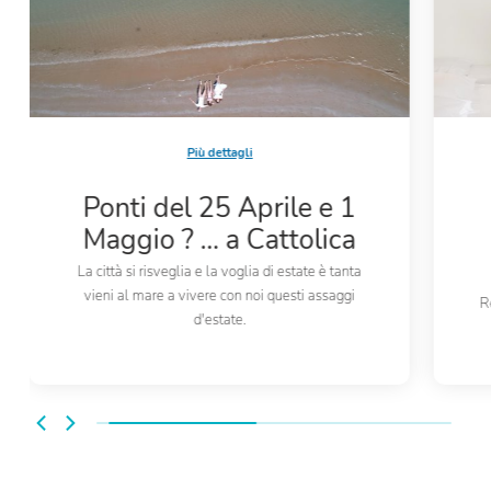
Più dettagli
Ponti del 25 Aprile e 1
Maggio ? … a Cattolica
La città si risveglia e la voglia di estate è tanta
vieni al mare a vivere con noi questi assaggi
R
d'estate.