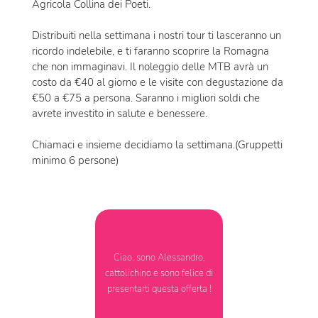
Agricola Collina dei Poeti.
Distribuiti nella settimana i nostri tour ti lasceranno un
ricordo indelebile, e ti faranno scoprire la Romagna
che non immaginavi. Il noleggio delle MTB avrà un
costo da €40 al giorno e le visite con degustazione da
€50 a €75 a persona. Saranno i migliori soldi che
avrete investito in salute e benessere.
Chiamaci e insieme decidiamo la settimana.(Gruppetti
minimo 6 persone)
Ciao, sono Alessandro,
cattolichino e sono felice di
presentarti questa offerta !