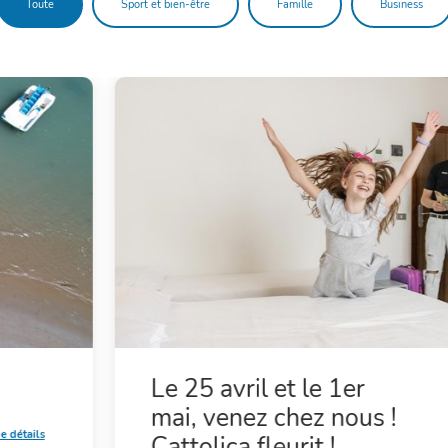
Toute
Sport et bien-être
Famille
Business
Le 25 avril et le 1er
mai, venez chez nous !
e détails
Cattolica fleurit !