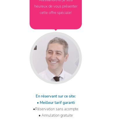
Alessandro et je suis
heureux de vous présenter
cette offre spéciale!
En réservant sur ce site:
• Meilleur tarif garanti
•Réservation sans acompte
• Annulation gratuite