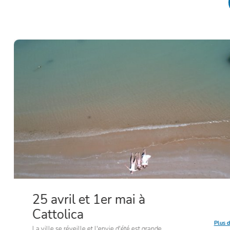
25 avril et 1er mai à
Cattolica
Plus d
La ville se réveille et l'envie d'été est grande,