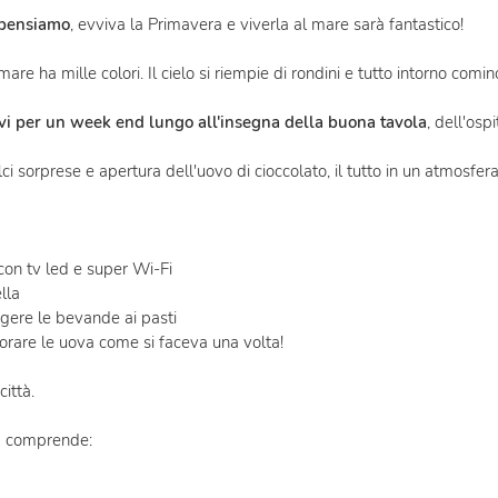
 pensiamo
, evviva la Primavera e viverla al mare sarà fantastico!
l mare ha mille colori. Il cielo si riempie di rondini e tutto intorno comin
rvi per un week end lungo all'insegna della buona tavola
, dell'ospi
i sorprese e apertura dell'uovo di cioccolato, il tutto in un atmosfer
on tv led e super Wi-Fi
lla
gere le bevande ai pasti
orare le uova come si faceva una volta!
città.
a comprende: