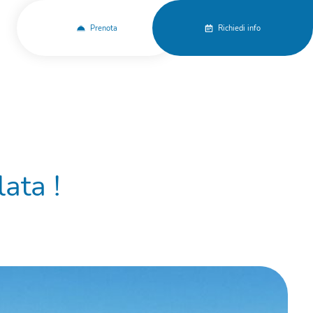
Prenota
Richiedi info
ata !