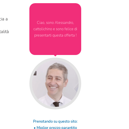
cia a
Ciao, sono Alessandro,
cattolichino e sono felice di
talità
presentarti questa offerta !
a
Prenotando su questo sito:
• Miglior prezzo garantito